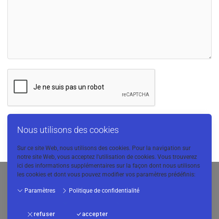
Nous utilisons des cookies
Envoyer
Sur ce site Web, nous utilisons des cookies. Pour la navigation sur
notre site Web, vous acceptez l'utilisation de cookies. Vous trouverez
ici des informations supplémentaires sur la façon dont nous utilisons
les cookies et dont vous pouvez modifier vos paramètres prédéfinis:
© 2024 BIM Concept
Paramètres
Politique de confidentialité
Mentions légales
-
Conditions générales
-
Politique de confidentialité
-
Livraisons et paiements
-
Contact
refuser
accepter